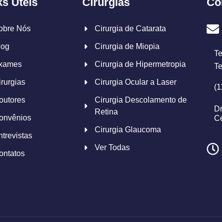
ks Úteis
Cirurgias
Co
obre Nós
Cirurgia de Catarata
log
Cirurgia de Miopia
Te
xames
Cirurgia de Hipermetropia
Te
irurgias
Cirurgia Ocular a Laser
(1
outores
Cirurgia Descolamento de
Dr
Retina
onvênios
Ce
Cirurgia Glaucoma
ntrevistas
Ver Todas
ontatos