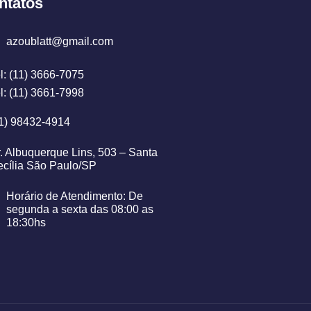
ntatos
azoublatt@gmail.com
l: (11) 3666-7075
l: (11) 3661-7998
1) 98432-4914
. Albuquerque Lins, 503 – Santa
cília São Paulo/SP
Horário de Atendimento: De
segunda a sexta das 08:00 as
18:30hs