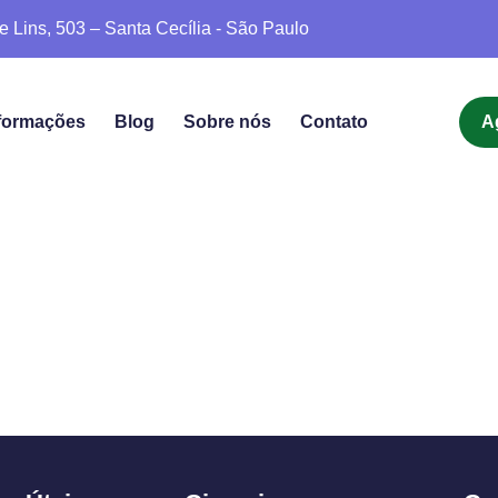
e Lins, 503 – Santa Cecília - São Paulo
formações
Blog
Sobre nós
Contato
A