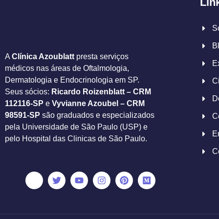
Lin
S
B
A
Clínica Azoublatt
presta serviços
E
médicos nas áreas de Oftalmologia,
Dermatologia e Endocrinologia em SP.
C
Seus sócios:
Ricardo Roizenblatt – CRM
D
112116-SP
e
Vyvianne Azoubel – CRM
98591-SP
são graduados e especializados
C
pela Universidade de São Paulo (USP) e
E
pelo Hospital das Clinicas de São Paulo.
C