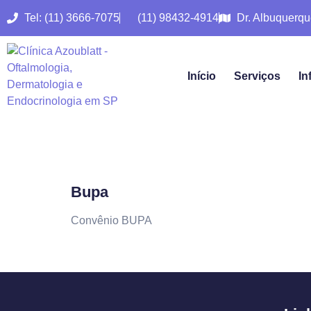
Tel: (11) 3666-7075
(11) 98432-4914
Dr. Albuquerqu
Início
Serviços
In
BUPA
Bupa
Convênio BUPA