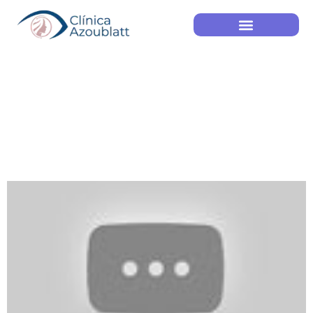
Moscas Volantes –
Dr. Ricardo
Roizenblatt