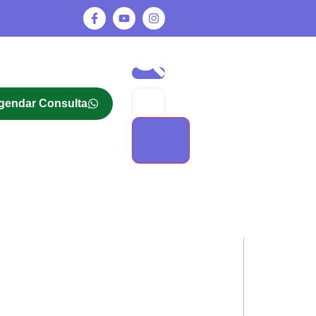
gendar Consulta
 Roizenblatt