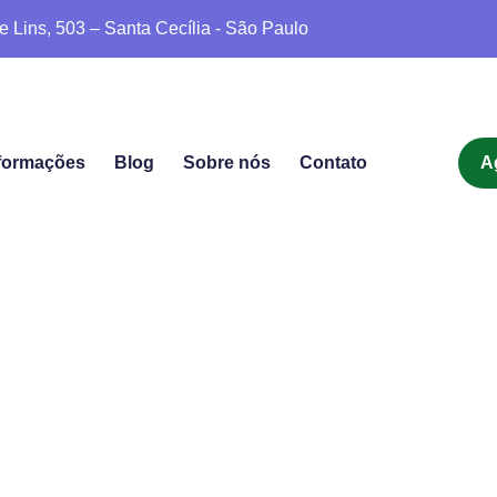
e Lins, 503 – Santa Cecília - São Paulo
formações
Blog
Sobre nós
Contato
A
da – Dr. Ricardo