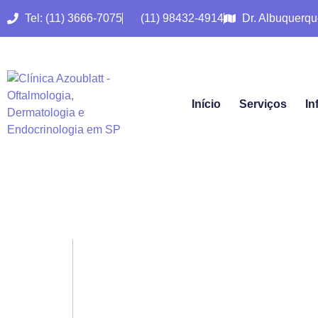
Tel: (11) 3666-7075
(11) 98432-4914
Dr. Albuquerqu
Início
Serviços
In
Vista Cansa