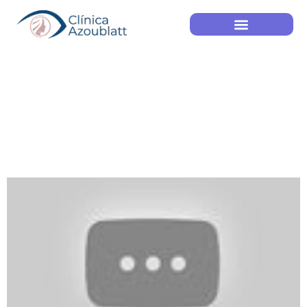
Yoga para os Olhos
– Dr. Ricardo
Roizenblatt